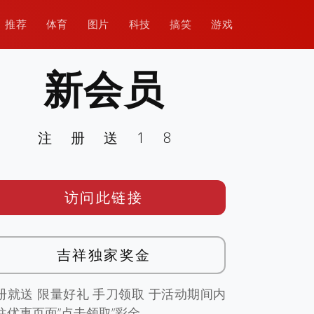
推荐
体育
图片
科技
搞笑
游戏
新会员
注册送18
访问此链接
吉祥独家奖金
册就送 限量好礼 手刀领取 于活动期间内
往优惠页面”点击领取”彩金。