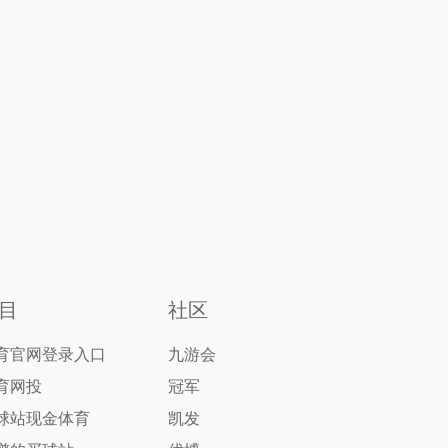
目
社区
育官网登录入口
九游会
育网投
冠军
球站现金体育
凯发