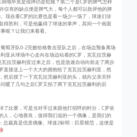
区倒地毕竟是假摔仍是犯规？第二个是C罗的脾气怎样
或许仅有的缺点便是脾气大，每个人都可以批评他的脾
。现在看C罗的比赛也是看一场少一场了，球迷们珍
取得胜利，可是他赢得了球迷的掌声，其间一个画面
回事呢？让我们来看看。
葡萄牙队0-2完败给格鲁吉亚队之后，在场边预备离场
利亚从球场中心走向在场边站着的C罗，克瓦拉茨赫
克瓦拉茨赫利亚过来之后，也是急速自动向前走了两步
罗直接送上一个大大的拥抱给了克瓦拉茨赫利亚，然
，然后摸了一下克瓦拉茨赫利亚的头，就向父亲关怀
问暖了几句之后C罗又拍了两下克瓦拉茨赫利的后
掉了比赛，可是当对手过来跟他打招呼的时分，C罗依
的人，心地善良，值得我们追的一个偶像，是我们的
：总裁真是优质偶像。球迷2标明：巨星模范，这便是
录