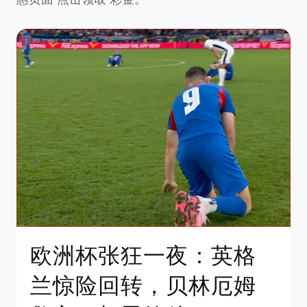
欧洲杯张狂一夜：英格
兰惊险回转，贝林厄姆