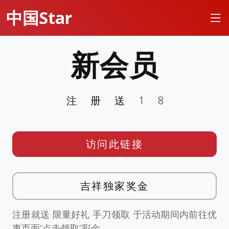
中国Star
新会员
注册送18
访问此链接
吉祥独家奖金
注册就送 限量好礼 手刀领取 于活动期间内前往优
惠页面”点击领取”彩金。