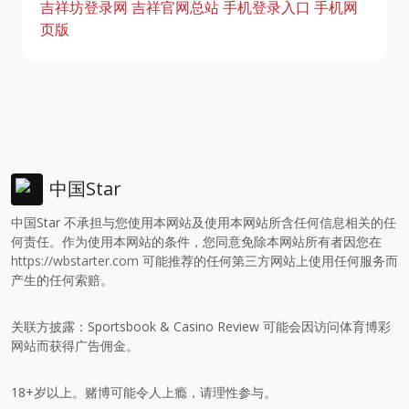
吉祥坊登录网
吉祥官网总站
手机登录入口
手机网
页版
中国Star
中国Star 不承担与您使用本网站及使用本网站所含任何信息相关的任
何责任。作为使用本网站的条件，您同意免除本网站所有者因您在
https://wbstarter.com
可能推荐的任何第三方网站上使用任何服务而
产生的任何索赔。
关联方披露：Sportsbook & Casino Review 可能会因访问体育博彩
网站而获得广告佣金。
18+岁以上。赌博可能令人上瘾，请理性参与。