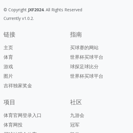
© Copyright
JXF2024
. All Rights Reserved
Currently v1.0.2.
链接
指南
主页
买球赛的网站
体育
世界杯买球平台
游戏
球探足球比分
图片
世界杯买球平台
吉祥独家奖金
项目
社区
体育官网登录入口
九游会
体育网投
冠军