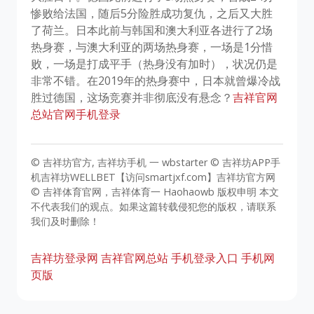
惨败给法国，随后5分险胜成功复仇，之后又大胜
了荷兰。日本此前与韩国和澳大利亚各进行了2场
热身赛，与澳大利亚的两场热身赛，一场是1分惜
败，一场是打成平手（热身没有加时），状况仍是
非常不错。在2019年的热身赛中，日本就曾爆冷战
胜过德国，这场竞赛并非彻底没有悬念？
吉祥官网
总站官网手机登录
© 吉祥坊官方, 吉祥坊手机 一 wbstarter © 吉祥坊APP手
机吉祥坊WELLBET【访问smartjxf.com】吉祥坊官方网
© 吉祥体育官网，吉祥体育一 Haohaowb 版权申明 本文
不代表我们的观点。如果这篇转载侵犯您的版权，请联系
我们及时删除！
吉祥坊登录网
吉祥官网总站
手机登录入口
手机网
页版