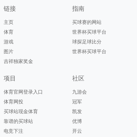
链接
指南
主页
买球赛的网站
体育
世界杯买球平台
游戏
球探足球比分
图片
世界杯买球平台
吉祥独家奖金
项目
社区
体育官网登录入口
九游会
体育网投
冠军
买球站现金体育
凯发
靠谱的买球站
优博
电竞下注
开云