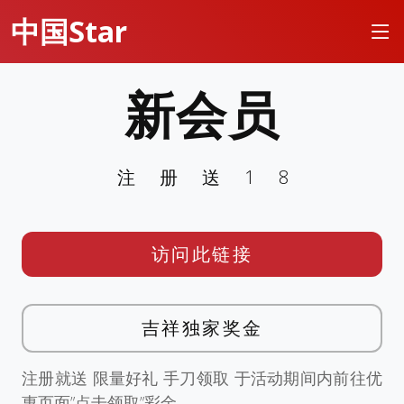
中国Star
新会员
注册送18
访问此链接
吉祥独家奖金
注册就送 限量好礼 手刀领取 于活动期间内前往优
惠页面”点击领取”彩金。