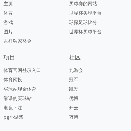
主页
买球赛的网站
体育
世界杯买球平台
游戏
球探足球比分
图片
世界杯买球平台
吉祥独家奖金
项目
社区
体育官网登录入口
九游会
体育网投
冠军
买球站现金体育
凯发
靠谱的买球站
优博
电竞下注
开云
pg小游戏
万博