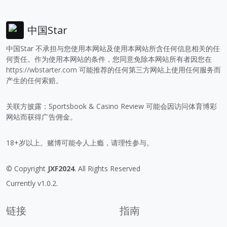
中国Star
中国Star 不承担与您使用本网站及使用本网站所含任何信息相关的任
何责任。作为使用本网站的条件，您同意免除本网站所有者因您在
https://wbstarter.com
可能推荐的任何第三方网站上使用任何服务而
产生的任何索赔。
关联方披露：Sportsbook & Casino Review 可能会因访问体育博彩
网站而获得广告佣金。
18+岁以上。赌博可能令人上瘾，请理性参与。
© Copyright
JXF2024
. All Rights Reserved
Currently v1.0.2.
链接
指南