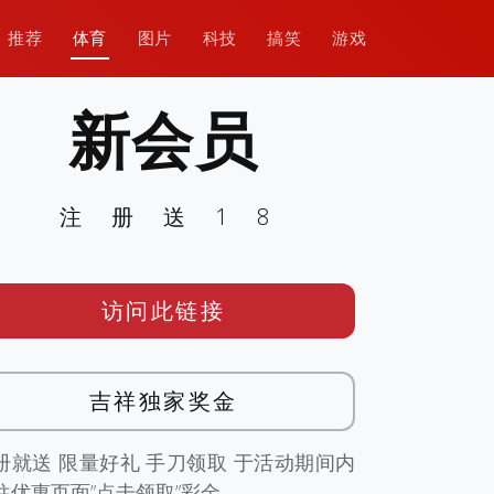
推荐
体育
图片
科技
搞笑
游戏
新会员
注册送18
访问此链接
吉祥独家奖金
册就送 限量好礼 手刀领取 于活动期间内
往优惠页面”点击领取”彩金。