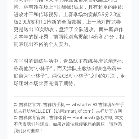
湾。林韦翰在场上司职组织后卫，具有超卓的组织
进攻才干和传球视界。上赛季场均贡献5.9分2.3篮
板2.9助攻和1.2抢断的全面数据，上一场对阵龙狮
更是送出10次助攻，盘活了全队进攻。而林庭谦作
为本年的探花秀，前两轮别离贡献14分和21分，相
同表现出不俗的个人实力。
在平时的训练生活中，青岛队主教练吴庆龙亲热地
称谓他为“小林子”，而天津队主教练刘铁也称谓林
庭谦为“小林子”。两位CBA“小林子”之间的对决，令
球迷对本场比赛充满了期待。
© 吉祥坊官方, 吉祥坊手机 一 wbstarter © 吉祥坊APP手
机吉祥坊WELLBET【访问smartjxf.com】吉祥坊官方网
© 吉祥体育官网，吉祥体育一 Haohaowb 版权申明 本文
不代表我们的观点。如果这篇转载侵犯您的版权，请联系
我们及时删除！