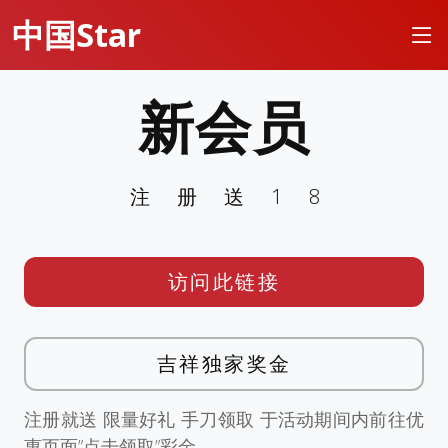
中国Star
新会员
注册送18
访问此链接
吉祥独家奖金
注册就送 限量好礼 手刀领取 于活动期间内前往优
惠页面”点击领取”彩金。