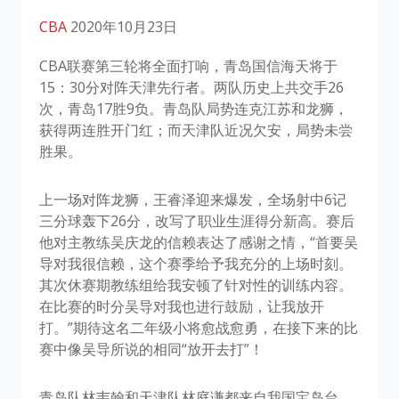
CBA
2020年10月23日
CBA联赛第三轮将全面打响，青岛国信海天将于
15：30分对阵天津先行者。两队历史上共交手26
次，青岛17胜9负。青岛队局势连克江苏和龙狮，
获得两连胜开门红；而天津队近况欠安，局势未尝
胜果。
上一场对阵龙狮，王睿泽迎来爆发，全场射中6记
三分球轰下26分，改写了职业生涯得分新高。赛后
他对主教练吴庆龙的信赖表达了感谢之情，“首要吴
导对我很信赖，这个赛季给予我充分的上场时刻。
其次休赛期教练组给我安顿了针对性的训练内容。
在比赛的时分吴导对我也进行鼓励，让我放开
打。”期待这名二年级小将愈战愈勇，在接下来的比
赛中像吴导所说的相同“放开去打”！
青岛队林韦翰和天津队林庭谦都来自我国宝岛台