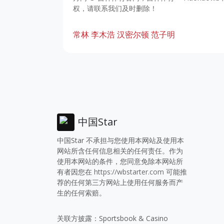
权，请联系我们及时删除！
常林
李木浩
汉密尔顿
范子明
中国Star
中国Star 不承担与您使用本网站及使用本
网站所含任何信息相关的任何责任。作为
使用本网站的条件，您同意免除本网站所
有者因您在
https://wbstarter.com
可能推
荐的任何第三方网站上使用任何服务而产
生的任何索赔。
关联方披露：Sportsbook & Casino