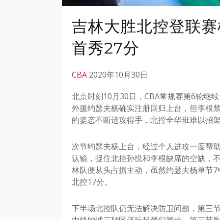
吉林大胜北控登联赛
首秀27分
CBA
2020年10月30日
北京时刻10月30日，CBA常规赛第6轮
外援约瑟夫杨确实注册回归上台，但李根
的姿态不断进攻得手，北控全华班难以招架，
次节约瑟夫杨上台，经过个人进攻一度帮助
认输，捉住北控孙悦和李根缺席的空缺，
林队便从头占据主动，虽然约瑟夫杨单节7中
北控17分。
下半场北控队仍无法解决防卫问题，第三
内线钟诚三秒区还玩起梦幻脚步，第三节剩