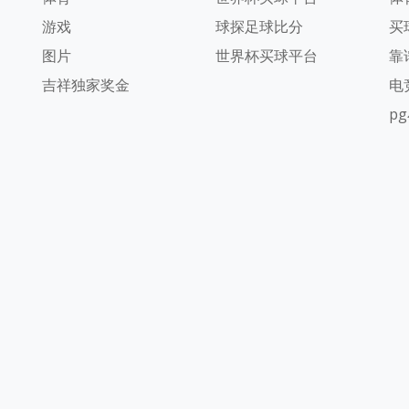
游戏
球探足球比分
买
图片
世界杯买球平台
靠
吉祥独家奖金
电
p