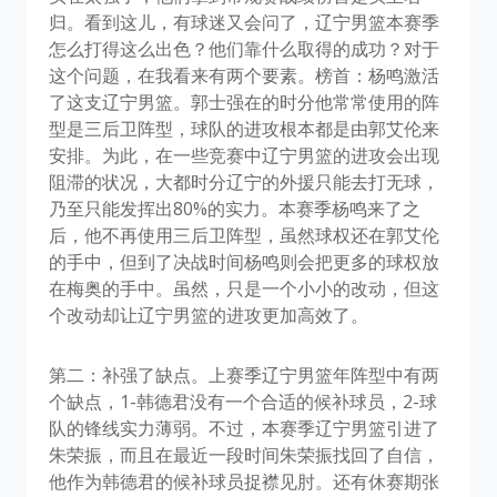
归。看到这儿，有球迷又会问了，辽宁男篮本赛季
怎么打得这么出色？他们靠什么取得的成功？对于
这个问题，在我看来有两个要素。榜首：杨鸣激活
了这支辽宁男篮。郭士强在的时分他常常使用的阵
型是三后卫阵型，球队的进攻根本都是由郭艾伦来
安排。为此，在一些竞赛中辽宁男篮的进攻会出现
阻滞的状况，大都时分辽宁的外援只能去打无球，
乃至只能发挥出80%的实力。本赛季杨鸣来了之
后，他不再使用三后卫阵型，虽然球权还在郭艾伦
的手中，但到了决战时间杨鸣则会把更多的球权放
在梅奥的手中。虽然，只是一个小小的改动，但这
个改动却让辽宁男篮的进攻更加高效了。
第二：补强了缺点。上赛季辽宁男篮年阵型中有两
个缺点，1-韩德君没有一个合适的候补球员，2-球
队的锋线实力薄弱。不过，本赛季辽宁男篮引进了
朱荣振，而且在最近一段时间朱荣振找回了自信，
他作为韩德君的候补球员捉襟见肘。还有休赛期张