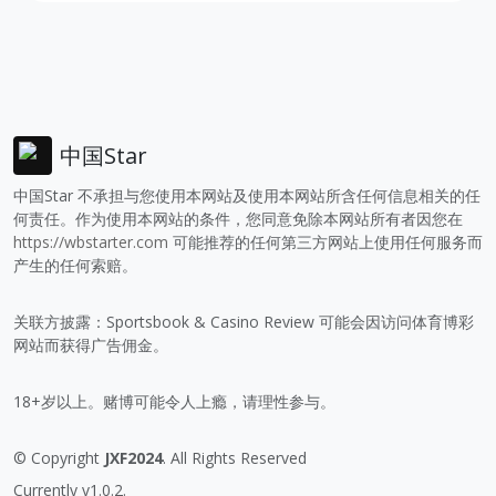
中国Star
中国Star 不承担与您使用本网站及使用本网站所含任何信息相关的任
何责任。作为使用本网站的条件，您同意免除本网站所有者因您在
https://wbstarter.com
可能推荐的任何第三方网站上使用任何服务而
产生的任何索赔。
关联方披露：Sportsbook & Casino Review 可能会因访问体育博彩
网站而获得广告佣金。
18+岁以上。赌博可能令人上瘾，请理性参与。
© Copyright
JXF2024
. All Rights Reserved
Currently v1.0.2.