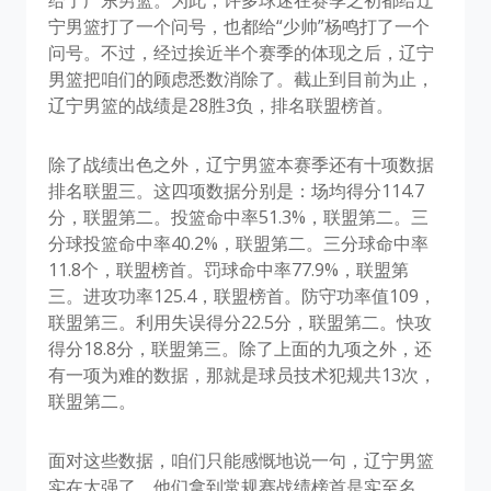
给了广东男篮。为此，许多球迷在赛季之初都给辽
宁男篮打了一个问号，也都给“少帅”杨鸣打了一个
问号。不过，经过挨近半个赛季的体现之后，辽宁
男篮把咱们的顾虑悉数消除了。截止到目前为止，
辽宁男篮的战绩是28胜3负，排名联盟榜首。
除了战绩出色之外，辽宁男篮本赛季还有十项数据
排名联盟三。这四项数据分别是：场均得分114.7
分，联盟第二。投篮命中率51.3%，联盟第二。三
分球投篮命中率40.2%，联盟第二。三分球命中率
11.8个，联盟榜首。罚球命中率77.9%，联盟第
三。进攻功率125.4，联盟榜首。防守功率值109，
联盟第三。利用失误得分22.5分，联盟第二。快攻
得分18.8分，联盟第三。除了上面的九项之外，还
有一项为难的数据，那就是球员技术犯规共13次，
联盟第二。
面对这些数据，咱们只能感慨地说一句，辽宁男篮
实在太强了，他们拿到常规赛战绩榜首是实至名