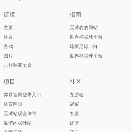
链接
指南
主页
买球赛的网站
体育
世界杯买球平台
游戏
球探足球比分
图片
世界杯买球平台
吉祥独家奖金
项目
社区
体育官网登录入口
九游会
体育网投
冠军
买球站现金体育
凯发
靠谱的买球站
优博