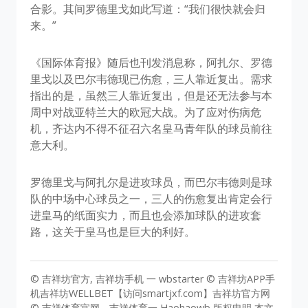
合影。其间罗德里戈如此写道：“我们很快就会归
来。”
《国际体育报》随后也刊发消息称，阿扎尔、罗德
里戈以及巴尔韦德现已伤愈，三人靠近复出。需求
指出的是，虽然三人靠近复出，但是还无法参与本
周中对战亚特兰大的欧冠大战。为了应对伤病危
机，齐达内不得不征召六名皇马青年队的球员前往
意大利。
罗德里戈与阿扎尔是进攻球员，而巴尔韦德则是球
队的中场中心球员之一，三人的伤愈复出肯定会行
进皇马的纸面实力，而且也会添加球队的进攻套
路，这关于皇马也是巨大的利好。
© 吉祥坊官方, 吉祥坊手机 一 wbstarter © 吉祥坊APP手
机吉祥坊WELLBET【访问smartjxf.com】吉祥坊官方网
© 吉祥体育官网，吉祥体育一 Haohaowb 版权申明 本文