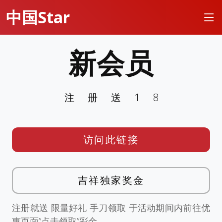
中国Star
新会员
注册送18
访问此链接
吉祥独家奖金
注册就送 限量好礼 手刀领取 于活动期间内前往优
惠页面”点击领取”彩金。