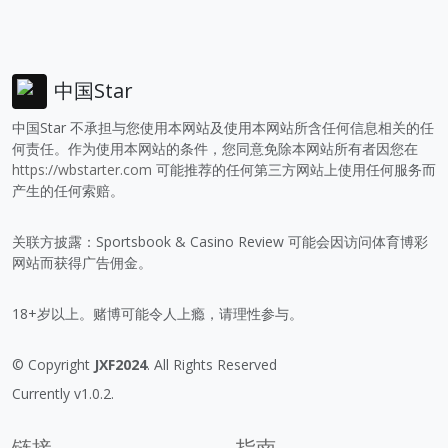
中国Star
中国Star 不承担与您使用本网站及使用本网站所含任何信息相关的任
何责任。作为使用本网站的条件，您同意免除本网站所有者因您在
https://wbstarter.com
可能推荐的任何第三方网站上使用任何服务而
产生的任何索赔。
关联方披露：Sportsbook & Casino Review 可能会因访问体育博彩
网站而获得广告佣金。
18+岁以上。赌博可能令人上瘾，请理性参与。
© Copyright
JXF2024
. All Rights Reserved
Currently v1.0.2.
链接
指南