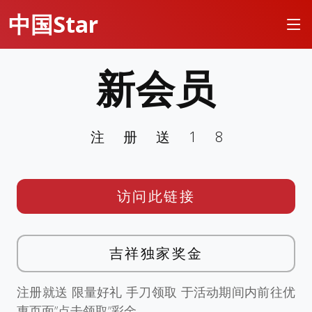
中国Star
新会员
注册送18
访问此链接
吉祥独家奖金
注册就送 限量好礼 手刀领取 于活动期间内前往优
惠页面”点击领取”彩金。