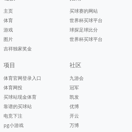
主页
买球赛的网站
体育
世界杯买球平台
游戏
球探足球比分
图片
世界杯买球平台
吉祥独家奖金
项目
社区
体育官网登录入口
九游会
体育网投
冠军
买球站现金体育
凯发
靠谱的买球站
优博
电竞下注
开云
pg小游戏
万博