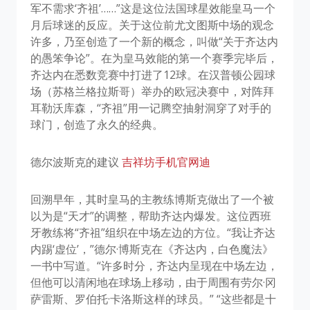
军不需求‘齐祖’……”这是这位法国球星效能皇马一个
月后球迷的反应。关于这位前尤文图斯中场的观念
许多，乃至创造了一个新的概念，叫做“关于齐达内
的愚笨争论”。在为皇马效能的第一个赛季完毕后，
齐达内在悉数竞赛中打进了12球。在汉普顿公园球
场（苏格兰格拉斯哥）举办的欧冠决赛中，对阵拜
耳勒沃库森，“齐祖”用一记腾空抽射洞穿了对手的
球门，创造了永久的经典。
德尔波斯克的建议
吉祥坊手机官网迪
回溯早年，其时皇马的主教练博斯克做出了一个被
以为是“天才”的调整，帮助齐达内爆发。这位西班
牙教练将“齐祖”组织在中场左边的方位。“我让齐达
内踢‘虚位’，”德尔·博斯克在《齐达内，白色魔法》
一书中写道。“许多时分，齐达内呈现在中场左边，
但他可以清闲地在球场上移动，由于周围有劳尔·冈
萨雷斯、罗伯托·卡洛斯这样的球员。” “这些都是十