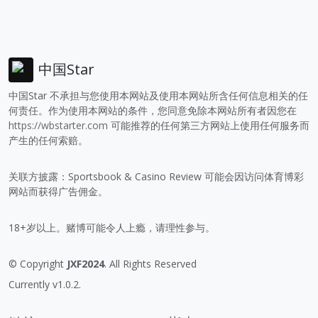
中国Star
中国Star 不承担与您使用本网站及使用本网站所含任何信息相关的任
何责任。作为使用本网站的条件，您同意免除本网站所有者因您在
https://wbstarter.com
可能推荐的任何第三方网站上使用任何服务而
产生的任何索赔。
关联方披露：Sportsbook & Casino Review 可能会因访问体育博彩
网站而获得广告佣金。
18+岁以上。赌博可能令人上瘾，请理性参与。
© Copyright
JXF2024
. All Rights Reserved
Currently v1.0.2.