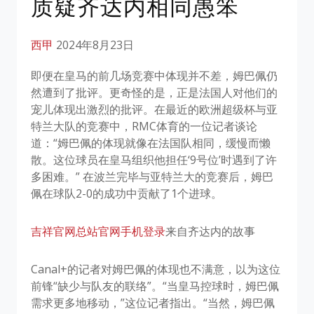
质疑齐达内相同愚笨
西甲
2024年8月23日
即便在皇马的前几场竞赛中体现并不差，姆巴佩仍
然遭到了批评。更奇怪的是，正是法国人对他们的
宠儿体现出激烈的批评。在最近的欧洲超级杯与亚
特兰大队的竞赛中，RMC体育的一位记者谈论
道：“姆巴佩的体现就像在法国队相同，缓慢而懒
散。这位球员在皇马组织他担任‘9号位’时遇到了许
多困难。” 在波兰完毕与亚特兰大的竞赛后，姆巴
佩在球队2-0的成功中贡献了1个进球。
吉祥官网总站官网手机登录
来自齐达内的故事
Canal+的记者对姆巴佩的体现也不满意，以为这位
前锋“缺少与队友的联络”。“当皇马控球时，姆巴佩
需求更多地移动，”这位记者指出。“当然，姆巴佩