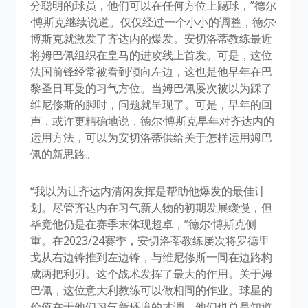
分聪明的球员，他们可以在任何方位上踢球，”德尔
·博斯克继续说道。仅仅经过一个小小的调整，德尔·
博斯克就激发了齐达内的爆发。安切洛蒂教练最近
将姆巴佩组织在皇马的进攻线上首发。可是，这位
法国前锋经常被看到倾向左边，这也是他早年在巴
黎圣日耳曼的习气方位。当姆巴佩屡次被以为踩了
维尼修斯的脚时，问题就呈现了。可是，早年的回
声，或许更精确地说，德尔·博斯克早年对齐达内的
运用方法，可以为安切洛蒂供给关于怎样运用姆巴
佩的新思路。
“我以为让齐达内清闲发挥是帮助他爆发的最佳计
划。尽管齐达内在习气新人物的初期发展缓慢，但
毕竟他仍是在赛季末体现超卓，”德尔·博斯克侧
重。在2023/24赛季，安切洛蒂教练屡次将罗德里
戈从右边锋推到左边锋，与维尼修斯一同在边路构
成两把利刃。这个战术发挥了最大的作用。关于姆
巴佩，这位意大利教练可以做相同的作业。球星的
价值在于他们习气新环境的才调。他们也总是知道