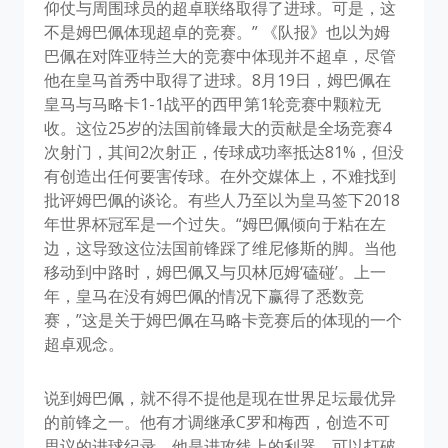
仰仗与周围球员的超卓联络取得了进球。可是，这
不是姆巴佩体现超卓的竞赛。” 《队报》也以为姆
巴佩在对阵亚特兰大的竞赛中体现并不超卓，尽管
他在皇马首秀中取得了进球。8月19日，姆巴佩在
皇马与马略卡1-1战平的西甲第1轮竞赛中颗粒无
收。这位25岁的法国前锋最大的贡献是全场竞赛4
次射门，其间2次射正，传球成功率抵达81%，但没
有创造出任何要害传球。在外交媒体上，不难找到
批评姆巴佩的谈论。有些人乃至以为皇马签下2018
年世界杯冠军是一个过失。“姆巴佩倾向于粘在左
边，这导致这位法国前锋踩了维尼修斯的脚。当他
移动到中路时，姆巴佩又与贝林厄姆‘磕碰’。上一
年，皇马在没有姆巴佩的情况下赢得了悉数竞
赛，”这是关于姆巴佩在马略卡竞赛后的体现的一个
超卓观念。
说到姆巴佩，就不得不提他是现在世界足坛最优异
的前锋之一。他有才调继承C罗和梅西，创造不可
思议的进球纪录。他是进攻线上的利器，可以打破