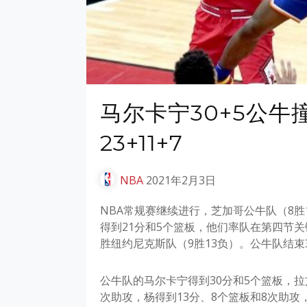
马尔卡宁30+5公牛
23+11+7
NBA
2021年2月3日
NBA常规赛继续进行，芝加哥公牛队（8胜
得到21分和5个篮板，他们率队在第四节关键
胜纽约尼克斯队（9胜13负）。公牛队结束
公牛队的马尔卡宁得到30分和5个篮板，拉
次助攻，杨得到13分、8个篮板和8次助攻