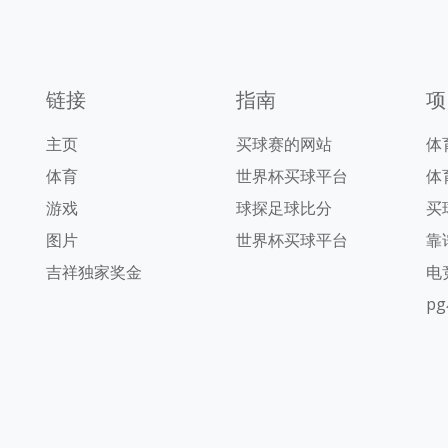
链接
指南
项
主页
买球赛的网站
体
体育
世界杯买球平台
体
游戏
球探足球比分
买
图片
世界杯买球平台
靠
吉祥独家奖金
电
p