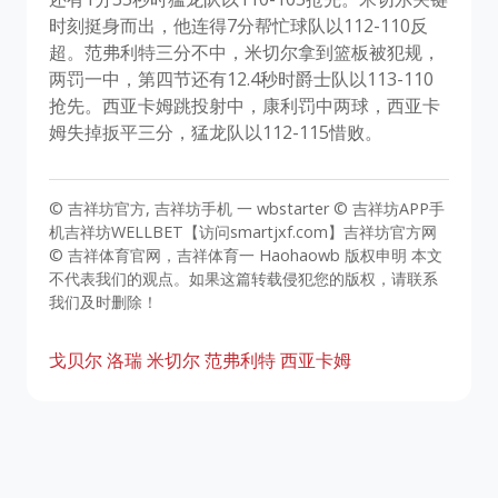
时刻挺身而出，他连得7分帮忙球队以112-110反
超。范弗利特三分不中，米切尔拿到篮板被犯规，
两罚一中，第四节还有12.4秒时爵士队以113-110
抢先。西亚卡姆跳投射中，康利罚中两球，西亚卡
姆失掉扳平三分，猛龙队以112-115惜败。
© 吉祥坊官方, 吉祥坊手机 一 wbstarter © 吉祥坊APP手
机吉祥坊WELLBET【访问smartjxf.com】吉祥坊官方网
© 吉祥体育官网，吉祥体育一 Haohaowb 版权申明 本文
不代表我们的观点。如果这篇转载侵犯您的版权，请联系
我们及时删除！
戈贝尔
洛瑞
米切尔
范弗利特
西亚卡姆