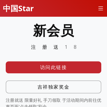
中国Star
新会员
注册送18
访问此链接
吉祥独家奖金
注册就送 限量好礼 手刀领取 于活动期间内前往优
惠页面”点击领取”彩金。