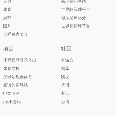
主页
买球赛的网站
体育
世界杯买球平台
游戏
球探足球比分
图片
世界杯买球平台
吉祥独家奖金
项目
社区
体育官网登录入口
九游会
体育网投
冠军
买球站现金体育
凯发
靠谱的买球站
优博
电竞下注
开云
pg小游戏
万博