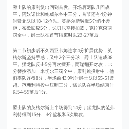
爵士队的康利复出回到首发。开场后两队几回战
平，阿奴诺比和鲍威尔各中三分，首节还有4分钟
时猛龙队以18-12抢先。英格尔斯独取5分缩小差
距，布歇回应5分，戈贝尔空接扣篮，克拉克森两
罚全中，爵士队在首节结束时以23-27落后。
第二节初步后不久西亚卡姆连拿4分扩展优势，英
格尔斯坚持手感，又中2个三分球，爵士队追成38
平。猛龙队反击5分再次摆开，两端翻开对攻，比
分替换添加，米切尔三罚全中，康利跳投射中，他
们率队连得8分，半场前43.9秒时爵士队以55-51反
超。范弗利特投中压哨三分，猛龙队在半场结束时
以54-55落后1分。
爵士队的英格尔斯上半场得到14分；猛龙队的范弗
利特得到15分、4个篮板和5次助攻。