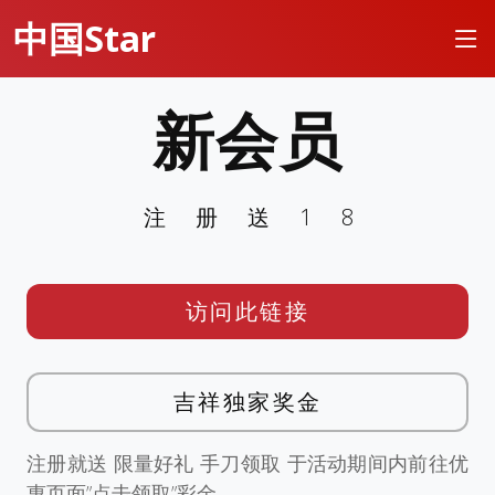
中国Star
新会员
注册送18
访问此链接
吉祥独家奖金
注册就送 限量好礼 手刀领取 于活动期间内前往优
惠页面”点击领取”彩金。