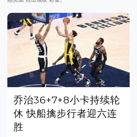
乔治36+7+8小卡持续轮
休 快船擒步行者迎六连
胜