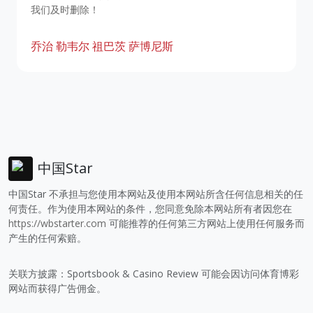
我们及时删除！
乔治
勒韦尔
祖巴茨
萨博尼斯
中国Star
中国Star 不承担与您使用本网站及使用本网站所含任何信息相关的任
何责任。作为使用本网站的条件，您同意免除本网站所有者因您在
https://wbstarter.com
可能推荐的任何第三方网站上使用任何服务而
产生的任何索赔。
关联方披露：Sportsbook & Casino Review 可能会因访问体育博彩
网站而获得广告佣金。