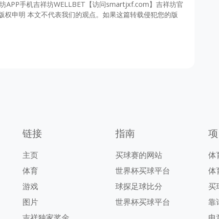
吉祥坊APP手机吉祥坊WELLBET【访问smartjxf.com】吉祥坊官
wb 版权申明 本文不代表我们的观点。如果这篇转载侵犯您的版
链接
指南
项
主页
买球赛的网站
体
体育
世界杯买球平台
体
游戏
球探足球比分
买
图片
世界杯买球平台
靠
吉祥独家奖金
电