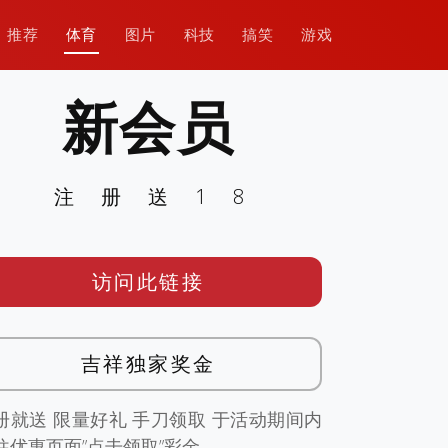
推荐
体育
图片
科技
搞笑
游戏
新会员
注册送18
访问此链接
吉祥独家奖金
册就送 限量好礼 手刀领取 于活动期间内
往优惠页面”点击领取”彩金。