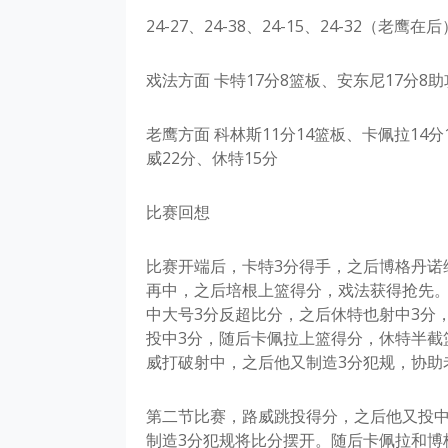
24-27、24-38、24-15、24-32（老鹰在后
戏法方面 卡特17分8篮板、安东尼17分8
老鹰方面 科林斯11分14篮板、卡佩拉14分
威22分、休特15分
比赛回想
比赛开端后，卡特3分得手，之后博格丹诺
再中，之后培根上篮得分，戏法获得抢先。
中大号3分反超比分，之后休特也射中3分
投中3分，随后卡佩拉上篮得分，休特半截
威打破射中，之后他又制造3分犯规，协助
第二节比赛，路威跳投得分，之后他又投中
制造3分犯规将比分摆开。随后卡佩拉和博