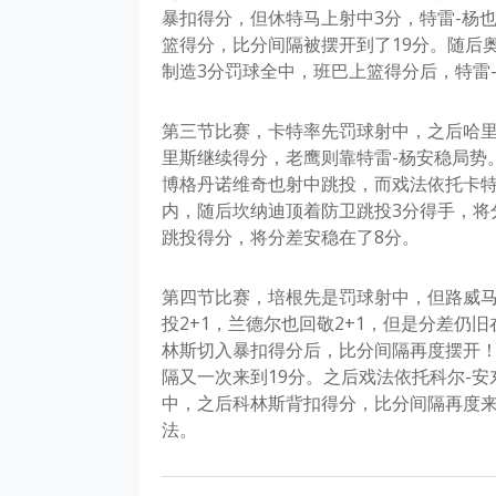
暴扣得分，但休特马上射中3分，特雷-杨
篮得分，比分间隔被摆开到了19分。随后
制造3分罚球全中，班巴上篮得分后，特雷
第三节比赛，卡特率先罚球射中，之后哈
里斯继续得分，老鹰则靠特雷-杨安稳局势。
博格丹诺维奇也射中跳投，而戏法依托卡特
内，随后坎纳迪顶着防卫跳投3分得手，将
跳投得分，将分差安稳在了8分。
第四节比赛，培根先是罚球射中，但路威马
投2+1，兰德尔也回敬2+1，但是分差仍
林斯切入暴扣得分后，比分间隔再度摆开
隔又一次来到19分。之后戏法依托科尔-
中，之后科林斯背扣得分，比分间隔再度来
法。