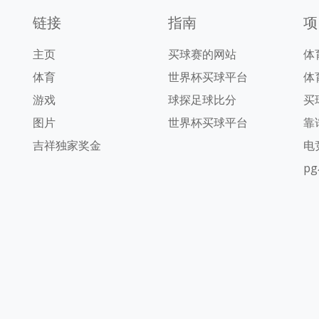
链接
指南
项
主页
买球赛的网站
体
体育
世界杯买球平台
体
游戏
球探足球比分
买
图片
世界杯买球平台
靠
吉祥独家奖金
电
p