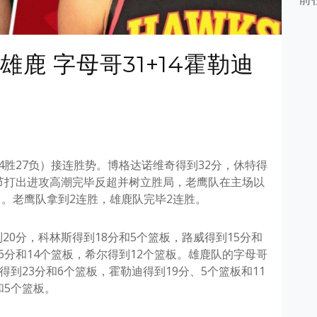
雄鹿 字母哥31+14霍勒迪
4胜27负）接连胜势。博格达诺维奇得到32分，休特得
末节打出进攻高潮完毕反超并树立胜局，老鹰队在主场以
3负）。老鹰队拿到2连胜，雄鹿队完毕2连胜。
20分，科林斯得到18分和5个篮板，路威得到15分和
6分和14个篮板，希尔得到12个篮板。雄鹿队的字母哥
得到23分和6个篮板，霍勒迪得到19分、5个篮板和11
和5个篮板。