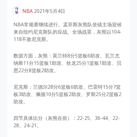
NBA
2021年5月4日
NBA常规赛继续进行。孟菲斯灰熊队坐镇主场迎候
来自纽约尼克斯队的应战。全场战罢，灰熊以104-
118不敌尼克斯。
数据方面，灰熊：莫兰特8分5篮板6助攻、瓦兰尤
纳斯11分15篮板1助攻、狄龙25分1篮板1助攻、贝
恩22分8篮板2助攻。
尼克斯：兰德尔28分6篮板6助攻、巴雷特15分7篮
板3助攻、佩顿10分5篮板2助攻、罗斯25分2篮板2
助攻。
四节具体比分（灰熊在前）：22-25、36-44、22-
28、24-21。