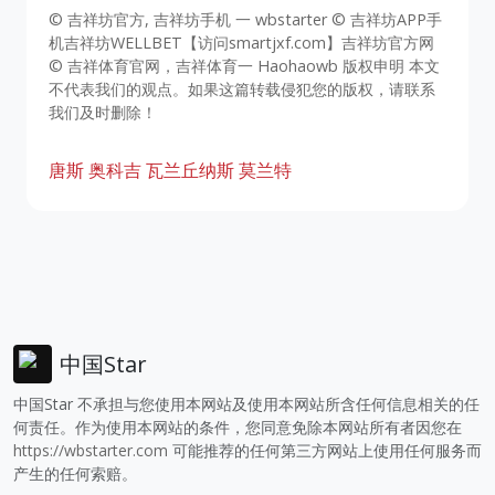
© 吉祥坊官方, 吉祥坊手机 一 wbstarter © 吉祥坊APP手
机吉祥坊WELLBET【访问smartjxf.com】吉祥坊官方网
© 吉祥体育官网，吉祥体育一 Haohaowb 版权申明 本文
不代表我们的观点。如果这篇转载侵犯您的版权，请联系
我们及时删除！
唐斯
奥科吉
瓦兰丘纳斯
莫兰特
中国Star
中国Star 不承担与您使用本网站及使用本网站所含任何信息相关的任
何责任。作为使用本网站的条件，您同意免除本网站所有者因您在
https://wbstarter.com
可能推荐的任何第三方网站上使用任何服务而
产生的任何索赔。