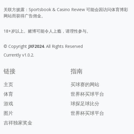
关联方披露：Sportsbook & Casino Review 可能会因访问体育博彩
网站而获得广告佣金。
18+岁以上。赌博可能令人上瘾，请理性参与。
© Copyright
JXF2024
. All Rights Reserved
Currently v1.0.2.
链接
指南
主页
买球赛的网站
体育
世界杯买球平台
游戏
球探足球比分
图片
世界杯买球平台
吉祥独家奖金