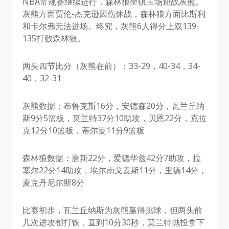
NBA常规赛继续进行，森林狼坐镇主场迎战灰熊。
灰熊方面贾伦-杰克逊因伤休战，森林狼方面比斯利
和卡尔弗无法进场。终究，灰熊6人得分上双139-
135打败森林狼。
两头四节比分（灰熊在前）：33-29，40-34，34-
40，32-31
灰熊数据：布鲁克斯16分，安德森20分，瓦兰丘纳
斯9分5篮板，莫兰特37分10助攻，贝恩22分，克拉
克12分10篮板，蒂尔曼11分9篮板
森林狼数据：唐斯22分，爱德华兹42分7助攻，拉
塞尔22分14助攻，埃尔南戈麦斯11分，里德14分，
麦克丹尼尔斯8分
比赛初步，瓦兰丘纳斯为灰熊赢得跳球，但两头前
几次进攻都打铁，直到10分30秒，莫兰特抛投拿下