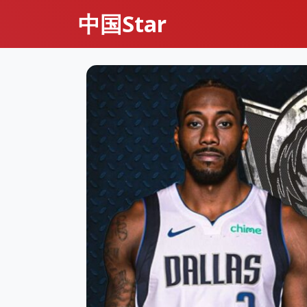
中国Star