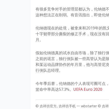
有很多竞争对手的管理层都认为，伦纳德
这种想法正在削弱。有音讯指出，即使伦纳德
伦纳德现在的处境，被拿来和2019年的
十字韧带部分撕裂的修正手术，现在没有回
月。
假如伦纳德真的试水自由市场，除了独行
之前的谣言，独行侠队被一些高管认为是
和某运动品牌协作的年月里，他与高管尼克
行侠队总经理。
今年季后赛，伦纳德的个人表现可圈可点，他场均
篮命中率高达57.3%。
UEFA Euro 2020
© 吉祥坊官方, 吉祥坊手机 一 wbstarter © 