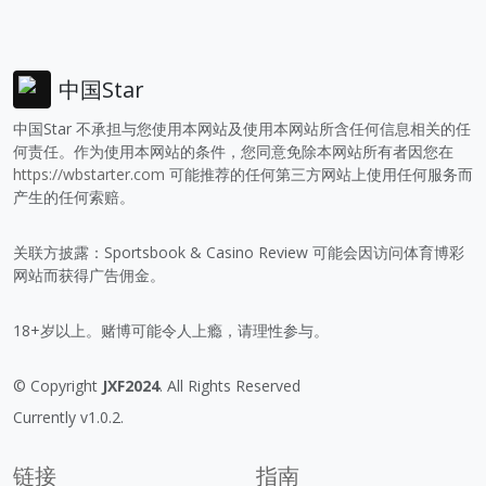
中国Star
中国Star 不承担与您使用本网站及使用本网站所含任何信息相关的任
何责任。作为使用本网站的条件，您同意免除本网站所有者因您在
https://wbstarter.com
可能推荐的任何第三方网站上使用任何服务而
产生的任何索赔。
关联方披露：Sportsbook & Casino Review 可能会因访问体育博彩
网站而获得广告佣金。
18+岁以上。赌博可能令人上瘾，请理性参与。
© Copyright
JXF2024
. All Rights Reserved
Currently v1.0.2.
链接
指南