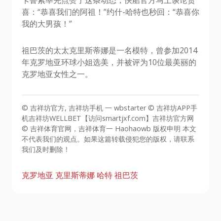
卡鲁索率先点赞了这条动态，快船官方马上谈论贺
喜：“恭喜我们的阿祖！”约什-哈特也秒回：“恭喜你
我的大男孩！”
祖巴茨的太太克里斯蒂娜是一名模特，曾参加2014
年克罗地亚环球小姐选美，并被评为10位最美丽的
克罗地亚女性之一。
© 吉祥坊官方, 吉祥坊手机 一 wbstarter © 吉祥坊APP手
机吉祥坊WELLBET【访问smartjxf.com】吉祥坊官方网
© 吉祥体育官网，吉祥体育一 Haohaowb 版权申明 本文
不代表我们的观点。如果这篇转载侵犯您的版权，请联系
我们及时删除！
克罗地亚
克里斯蒂娜
哈特
祖巴茨