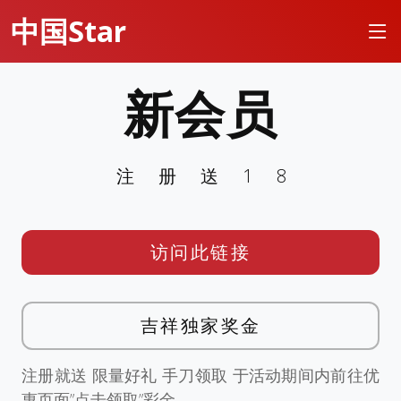
中国Star
新会员
注册送18
访问此链接
吉祥独家奖金
注册就送 限量好礼 手刀领取 于活动期间内前往优
惠页面”点击领取”彩金。