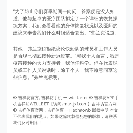
“为了防止你们赛季期间一向问，答案便是没人知
道。他与超卓的医疗团队拟定了一个详细的恢复操
练方案，我们会看看他的身体恢复状况以及医师的
建议来奉告我们什么时候适合复出。”弗兰克说道。
其他，弗兰克也拒绝议论快船队的球员和工作人员
是否现已彻底接种新冠疫苗。“就我个人而言，我是
疫苗接种的大力支持者，我信任科学。但在代表球
员或工作人员说话时，除了个人，我不愿意同享这
些信息。”弗兰克标明。
© 吉祥坊官方, 吉祥坊手机 一 wbstarter © 吉祥坊APP手
机吉祥坊WELLBET【访问smartjxf.com】吉祥坊官方网
© 吉祥体育官网，吉祥体育一 Haohaowb 版权申明 本文
不代表我们的观点。如果这篇转载侵犯您的版权，请联系
我们及时删除！