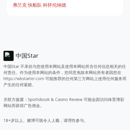
弗兰克
快船队
科怀伦纳德
中国Star
中国Star 不承担与您使用本网站及使用本网站所含任何信息相关的任
何责任。作为使用本网站的条件，您同意免除本网站所有者因您在
https://wbstarter.com
可能推荐的任何第三方网站上使用任何服务而
产生的任何索赔。
关联方披露：Sportsbook & Casino Review 可能会因访问体育博彩
网站而获得广告佣金。
18+岁以上。赌博可能令人上瘾，请理性参与。