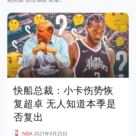
快船总裁：小卡伤势恢
复超卓 无人知道本季是
否复出
NBA
2021年9月25日