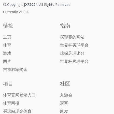
© Copyright
JXF2024
. All Rights Reserved
Currently v1.0.2.
链接
指南
主页
买球赛的网站
体育
世界杯买球平台
游戏
球探足球比分
图片
世界杯买球平台
吉祥独家奖金
项目
社区
体育官网登录入口
九游会
体育网投
冠军
买球站现金体育
凯发