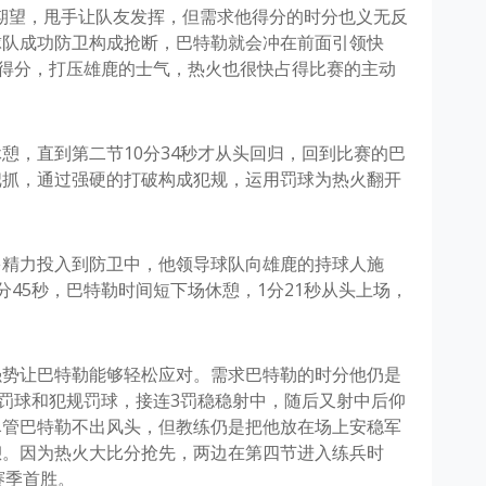
期望，甩手让队友发挥，但需求他得分的时分也义无反
球队成功防卫构成抢断，巴特勒就会冲在前面引领快
攻得分，打压雄鹿的士气，热火也很快占得比赛的主动
憩，直到第二节10分34秒才从头回归，回到比赛的巴
把抓，通过强硬的打破构成犯规，运用罚球为热火翻开
多精力投入到防卫中，他领导球队向雄鹿的持球人施
45秒，巴特勒时间短下场休憩，1分21秒从头上场，
强势让巴特勒能够轻松应对。需求巴特勒的时分他仍是
术罚球和犯规罚球，接连3罚稳稳射中，随后又射中后仰
尽管巴特勒不出风头，但教练仍是把他放在场上安稳军
憩。因为热火大比分抢先，两边在第四节进入练兵时
赛季首胜。