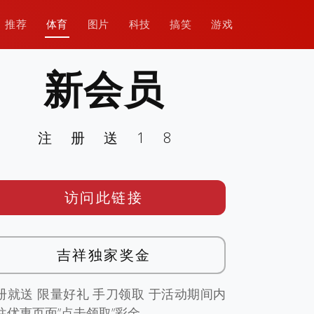
推荐
体育
图片
科技
搞笑
游戏
新会员
注册送18
访问此链接
吉祥独家奖金
册就送 限量好礼 手刀领取 于活动期间内
往优惠页面”点击领取”彩金。