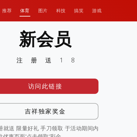
推荐
体育
图片
科技
搞笑
游戏
新会员
注册送18
访问此链接
吉祥独家奖金
册就送 限量好礼 手刀领取 于活动期间内
往优惠页面”点击领取”彩金。