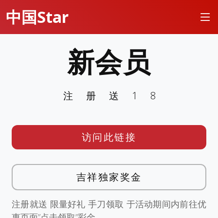
中国Star
新会员
注册送18
访问此链接
吉祥独家奖金
注册就送 限量好礼 手刀领取 于活动期间内前往优
惠页面”点击领取”彩金。