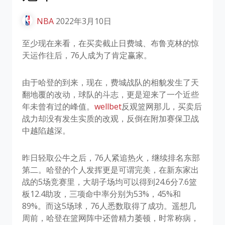
NBA
2022年3月10日
至少现在来看，在买卖截止日费城、布鲁克林的惊
天运作往后，76人成为了肯定赢家。
由于哈登的到来，现在，费城战队的相貌发生了天
翻地覆的改动，球队的斗志，更是迎来了一个近些
年未曾有过的峰值。
wellbet
反观篮网那儿，买卖后
战力却没有发生实质的改观，反倒在附加赛保卫战
中越陷越深。
昨日轻取公牛之后，76人紧追热火，继续排名东部
第二。哈登的个人发挥更是可谓完美，在新东家出
战的5场竞赛里，大胡子场均可以得到24.6分7.6篮
板12.4助攻，三项命中率分别为53%，45%和
89%。而这5场球，76人悉数取得了成功。遥想几
周前，哈登在篮网阵中还曾精力萎顿，时常称病，