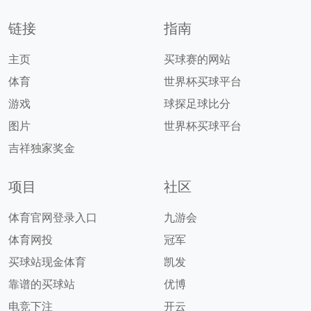
链接
指南
主页
买球赛的网站
体育
世界杯买球平台
游戏
球探足球比分
图片
世界杯买球平台
吉祥独家奖金
项目
社区
体育官网登录入口
九游会
体育网投
冠军
买球站现金体育
凯发
靠谱的买球站
优博
电竞下注
开云