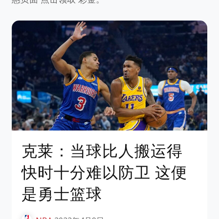
克莱：当球比人搬运得
快时十分难以防卫 这便
是勇士篮球