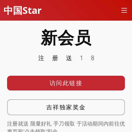
中国Star
新会员
注册送18
访问此链接
吉祥独家奖金
注册就送 限量好礼 手刀领取 于活动期间内前往优
惠页面”点击领取”彩金。