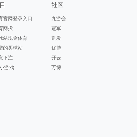
目
社区
育官网登录入口
九游会
育网投
冠军
球站现金体育
凯发
谱的买球站
优博
竞下注
开云
g小游戏
万博