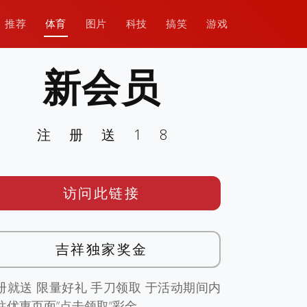
推荐
体育
图片
科技
搞笑
游戏
新会员
注册送18
访问此链接
吉祥独家奖金
册就送 限量好礼 手刀领取 于活动期间内
往优惠页面”点击领取”彩金。