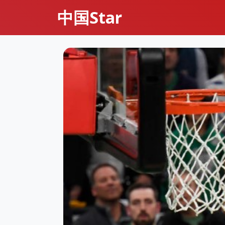
中国Star