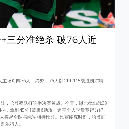
+三分准绝杀 破76人近
主场对阵76人。终究，76人以119-115战胜凯尔特
阵，哈登率队打响半决赛首战。今天，恩比德出战39
4中4，拿到45分1篮板6助攻，追平个人季后赛得分纪
，一人撑起全队与绿军相持比分。比赛终究时刻，哈登面
杀凯尔特人。