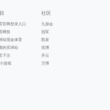
目
社区
育官网登录入口
九游会
育网投
冠军
球站现金体育
凯发
谱的买球站
优博
竞下注
开云
g小游戏
万博