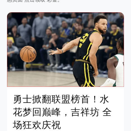
勇士掀翻联盟榜首！水
花梦回巅峰，吉祥坊 全
场狂欢庆祝