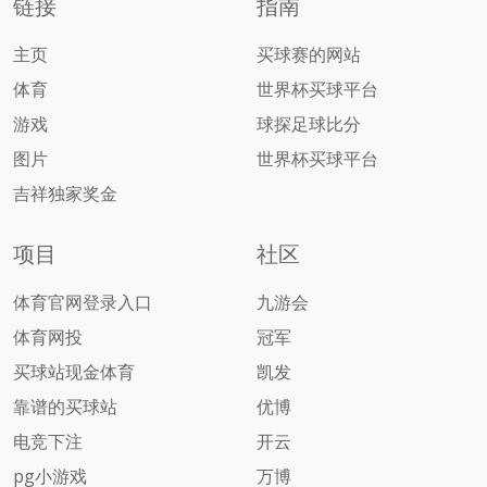
链接
指南
主页
买球赛的网站
体育
世界杯买球平台
游戏
球探足球比分
图片
世界杯买球平台
吉祥独家奖金
项目
社区
体育官网登录入口
九游会
体育网投
冠军
买球站现金体育
凯发
靠谱的买球站
优博
电竞下注
开云
pg小游戏
万博