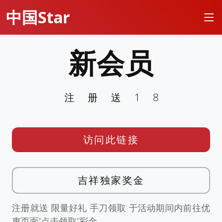
中国Star
新会员
注册送18
访问此链接
吉祥独家奖金
注册就送 限量好礼 手刀领取 于活动期间内前往优
惠页面”点击领取”彩金。