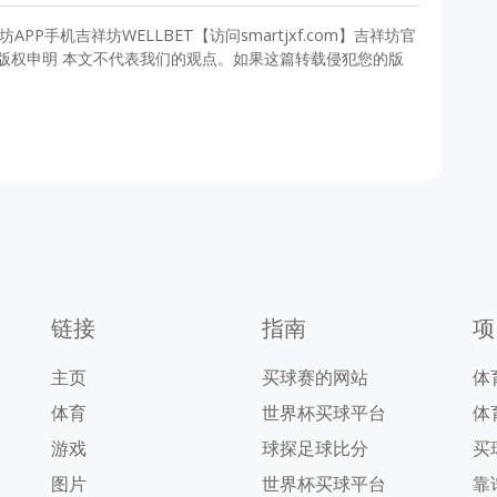
吉祥坊APP手机吉祥坊WELLBET【访问smartjxf.com】吉祥坊官
wb 版权申明 本文不代表我们的观点。如果这篇转载侵犯您的版
链接
指南
项
主页
买球赛的网站
体
体育
世界杯买球平台
体
游戏
球探足球比分
买
图片
世界杯买球平台
靠