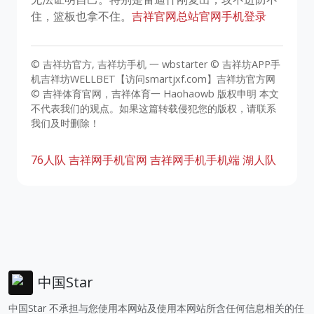
住，篮板也拿不住。
吉祥官网总站官网手机登录
© 吉祥坊官方, 吉祥坊手机 一 wbstarter © 吉祥坊APP手
机吉祥坊WELLBET【访问smartjxf.com】吉祥坊官方网
© 吉祥体育官网，吉祥体育一 Haohaowb 版权申明 本文
不代表我们的观点。如果这篇转载侵犯您的版权，请联系
我们及时删除！
76人队
吉祥网手机官网
吉祥网手机手机端
湖人队
中国Star
中国Star 不承担与您使用本网站及使用本网站所含任何信息相关的任