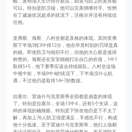
帽，发明湖人生计得分新高，助攻与防卫的发挥都
可以。特别是防卫端，他可以完美绑缚对手。怅惘
在丁威迪状况超卓的状况下，沃格尔并没有持续信
任他。
里弗斯、海斯、八村垒都是及格的体现。其间里弗
斯下半场3投3中得12分，他在毕竟时刻的罚球是真
的稳。即使防卫与组织不行，但他的大心脏是值得
称赞的。海斯还在安安稳稳打出自己的价值，1中1
取得5+5，他下赛季应该会持续留队。八村垒这场
中规中矩，半场9中4的状况下，下半场没什么机
遇，不过他仍是取得14+7的数据。
拉塞尔、雷迪什与克里斯蒂全部都是崩盘的体现
了。特别是拉塞尔，全场13中4，还有5个失误，这
样的体现的确辣眼。特别是下快攻他仍是下不太了
解，再加上76人防卫强度满足，手感也不行，构成
他十分低迷。至于雷迪什与克里斯蒂，他们上场都
无法证明自己。特别是雷迪什刚复出，攻不进防不