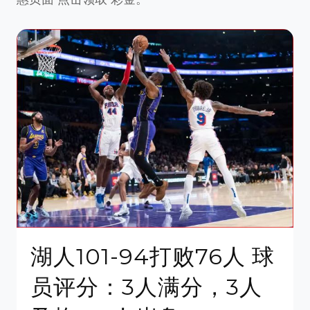
湖人101-94打败76人 球
员评分：3人满分，3人