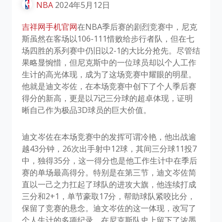
NBA
2024年5月12日
吉祥网手机官网
在NBA季后赛的剧烈竞赛中，尼克
斯虽然在客场以106-111惜败给步行者队，但在七
场四胜的系列赛中仍旧以2-1的大比分抢先。尽管结
果略显惋惜，但尼克斯中的一位球员却以个人工作
生计的高光体现，成为了这场竞赛中耀眼的明星。
他就是迪文岑佐，在本场竞赛中创下了个人季后赛
得分的新高，更是以7记三分球的超卓体现，证明
晰自己作为极品3D球员的巨大价值。
迪文岑佐在本场竞赛中的发挥可谓冷艳，他出战逾
越43分钟，26次出手射中12球，其间三分球11投7
中，独得35分，这一得分也是他工作生计中在季后
赛的单场最高得分。特别是在第三节，迪文岑佐简
直以一己之力扛起了球队的进攻大旗，他连续打成
三分和2+1，单节豪取17分，帮助球队紧咬比分，
保留了竞赛的悬念。迪文岑佐的这一体现，改写了
个人生计的多项纪录，在尼克斯队史上留下了浓墨