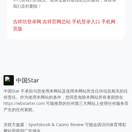
我们及时删除！
吉祥坊登录网
吉祥官网总站
手机登录入口
手机网
页版
中国Star
中国Star 不承担与您使用本网站及使用本网站所含任何信息相关的任
何责任。作为使用本网站的条件，您同意免除本网站所有者因您在
https://wbstarter.com
可能推荐的任何第三方网站上使用任何服务而
产生的任何索赔。
关联方披露：Sportsbook & Casino Review 可能会因访问体育博彩
网站而获得广告佣金。