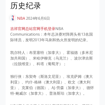
历史纪录
NBA
2024年6月6日
吉祥官网总站官网手机登录
NBA
Communications：本年总决赛对阵两头有13名国
际球员，发明2013年马刺和热火所发明的纪录。
凯尔特人：布里塞特（加拿大）、霍福德（多米尼
加共和国）、米哈伊柳克（乌克兰）、波尔津吉斯
（拉脱维亚）、科塔（葡萄牙）；
独行侠：东契奇（斯洛文尼亚）、埃克萨姆（澳大
利亚）、约什-格林（澳大利亚）、欧文（澳大利
亚）、克莱伯（德国）、AJ-劳森（加拿大）、德怀
特-鲍威尔（加拿大）、普洛斯珀（加拿大）。