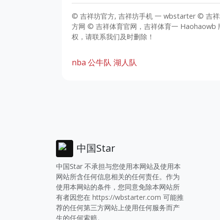
© 吉祥坊官方, 吉祥坊手机 一 wbstarter © 
方网 © 吉祥体育官网，吉祥体育一 Haohao
权，请联系我们及时删除！
nba
公牛队
湖人队
中国Star
中国Star 不承担与您使用本网站及使用本
网站所含任何信息相关的任何责任。作为
使用本网站的条件，您同意免除本网站所
有者因您在
https://wbstarter.com
可能推
荐的任何第三方网站上使用任何服务而产
生的任何索赔。