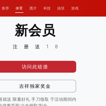
推荐
体育
图片
科技
搞笑
游戏
新会员
注册送18
访问此链接
吉祥独家奖金
册就送 限量好礼 手刀领取 于活动期间内
往优惠页面”点击领取”彩金。