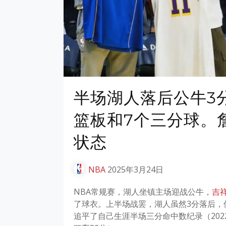
半场湖人落后公牛3
篮板和7个三分球。
状态
NBA
2025年3月24日
NBA常规赛，湖人坐镇主场迎战公牛，
吉祥
了球衣。上半场战罢，湖人虽然3分落后，
追平了自己生涯半场三分命中数纪录（202