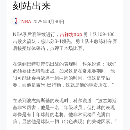
刻站出来
NBA
2025年4月30日
NBA季后赛继续进行，
吉祥坊app
勇士队109-106
击败火箭队，总比分3-1领先。勇士队主教练科尔赛
后接受媒体采访，点评了本场比赛。
在谈到巴特勒带伤出战的表现时，科尔说道：“我们
必须要让巴特勒出战。如果这是在常规赛期间，他
很可能还会再缺席一到两周的时间。但这是季后
赛，而他是吉米-巴特勒，这就是他的职责所在。”
在谈到波杰姆斯基的表现时，科尔说道：“波杰姆斯
基非常厉害，他是一名二年级球员，但打球的表现
却像是有十年球龄的老将。他非常沉稳且充满自
信，显然他是球队一切（出色表现）的关键因素。”