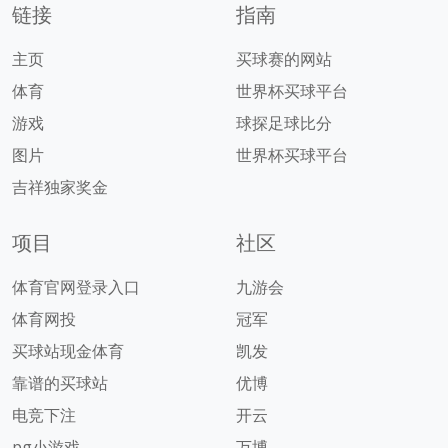
链接
指南
主页
买球赛的网站
体育
世界杯买球平台
游戏
球探足球比分
图片
世界杯买球平台
吉祥独家奖金
项目
社区
体育官网登录入口
九游会
体育网投
冠军
买球站现金体育
凯发
靠谱的买球站
优博
电竞下注
开云
pg小游戏
万博