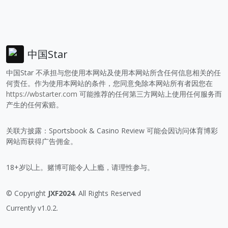
中国Star
中国Star 不承担与您使用本网站及使用本网站所含任何信息相关的任
何责任。作为使用本网站的条件，您同意免除本网站所有者因您在
https://wbstarter.com
可能推荐的任何第三方网站上使用任何服务而
产生的任何索赔。
关联方披露：Sportsbook & Casino Review 可能会因访问体育博彩
网站而获得广告佣金。
18+岁以上。赌博可能令人上瘾，请理性参与。
© Copyright
JXF2024
. All Rights Reserved
Currently v1.0.2.