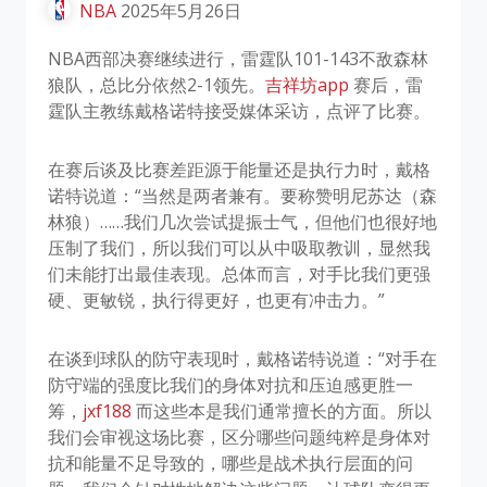
NBA
2025年5月26日
NBA西部决赛继续进行，雷霆队101-143不敌森林
狼队，总比分依然2-1领先。
吉祥坊app
赛后，雷
霆队主教练戴格诺特接受媒体采访，点评了比赛。
在赛后谈及比赛差距源于能量还是执行力时，戴格
诺特说道：“当然是两者兼有。要称赞明尼苏达（森
林狼）……我们几次尝试提振士气，但他们也很好地
压制了我们，所以我们可以从中吸取教训，显然我
们未能打出最佳表现。总体而言，对手比我们更强
硬、更敏锐，执行得更好，也更有冲击力。”
在谈到球队的防守表现时，戴格诺特说道：“对手在
防守端的强度比我们的身体对抗和压迫感更胜一
筹，
jxf188
而这些本是我们通常擅长的方面。所以
我们会审视这场比赛，区分哪些问题纯粹是身体对
抗和能量不足导致的，哪些是战术执行层面的问