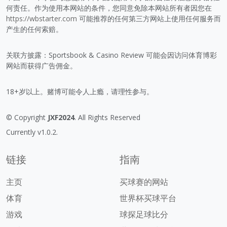
何责任。作为使用本网站的条件，您同意免除本网站所有者因您在
https://wbstarter.com
可能推荐的任何第三方网站上使用任何服务而
产生的任何索赔。
关联方披露：Sportsbook & Casino Review 可能会因访问体育博彩
网站而获得广告佣金。
18+岁以上。赌博可能令人上瘾，请理性参与。
© Copyright
JXF2024
. All Rights Reserved
Currently v1.0.2.
链接
指南
主页
买球赛的网站
体育
世界杯买球平台
游戏
球探足球比分