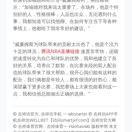
示：“加福德对我来说太重要了。在场外，他是个特
别好的人，性格很棒，人品也出众，无论遇到什么
事，我都知道可以找他聊。在如何专注当下等各种
事情上，他都给了我非常好的建议。”
“威廉姆斯为球队带来的贡献太出色了，他是个活力
十足的球员，
腾讯NBA直播链接
速度非常快，还能
把速度转化为自己和球队的优势，我和他建立了良
好的关系，培养出了默契，在比赛末段的双人配合
也给球队带来了很大帮助，很开心我们能有这样的
配合，我们俩都是年轻人，都有很强的好胜心，都
渴望赢下更多比赛，我想赛场上大家也能看到这一
点，我相信他总能做出正确的选择。”
© 吉祥坊官方, 吉祥坊手机 一 wbstarter © 吉祥坊APP手
机吉祥坊WELLBET【访问smartjxf.com】吉祥坊官方网
© 吉祥体育官网，吉祥体育一 Haohaowb 版权申明 本文