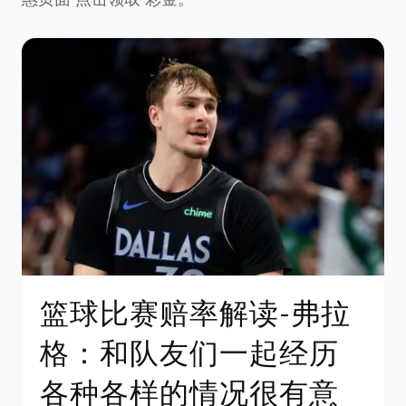
篮球比赛赔率解读-弗拉
格：和队友们一起经历
各种各样的情况很有意