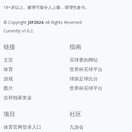
18+岁以上。赌博可能令人上瘾，请理性参与。
© Copyright
JXF2024
. All Rights Reserved
Currently v1.0.2.
链接
指南
主页
买球赛的网站
体育
世界杯买球平台
游戏
球探足球比分
图片
世界杯买球平台
吉祥独家奖金
项目
社区
体育官网登录入口
九游会