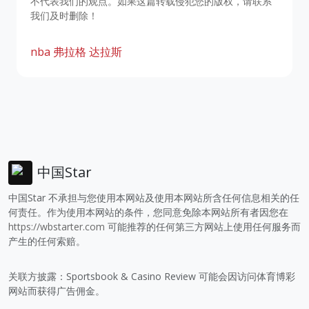
不代表我们的观点。如果这篇转载侵犯您的版权，请联系
我们及时删除！
nba
弗拉格
达拉斯
中国Star
中国Star 不承担与您使用本网站及使用本网站所含任何信息相关的任
何责任。作为使用本网站的条件，您同意免除本网站所有者因您在
https://wbstarter.com
可能推荐的任何第三方网站上使用任何服务而
产生的任何索赔。
关联方披露：Sportsbook & Casino Review 可能会因访问体育博彩
网站而获得广告佣金。