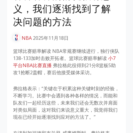
义，我们逐渐找到了解
决问题的方法
NBA
2025年11月18日
篮球比赛赔率解读 NBA常规赛继续进行，独行侠队
138-133加时击败开拓者。篮球比赛赔率解读
小7
平台NBA比赛直播
弗拉格此役得到21分8篮板5助
攻1抢断2盖帽，赛后他接受媒体采访。
弗拉格表示：“关键在于积累这种关键时刻的经验，
不断学习。比赛中会遇到各种各样的情况，而能和
队友们一起经历这些，未来我们还会无数次并肩面
对类似局面，这对我们来说意义重大，我觉得我们
现在已经开始逐渐找到应对的方法了。”
在谈到加福德和布兰登-威廉姆斯时，弗拉格表