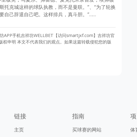
在斯托克城这样的球队执教，而不是曼联。”、“为了轮换
要自己辞退自己吧。这样排兵，真斗胆。”……
吉祥坊APP手机吉祥坊WELLBET【访问smartjxf.com】吉祥坊官
wb 版权申明 本文不代表我们的观点。如果这篇转载侵犯您的版
链接
指南
项
主页
买球赛的网站
体