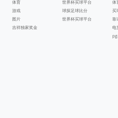
体育
世界杯买球平台
体
游戏
球探足球比分
买
图片
世界杯买球平台
靠
吉祥独家奖金
电
p