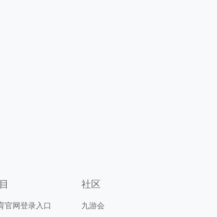
目
社区
育官网登录入口
九游会