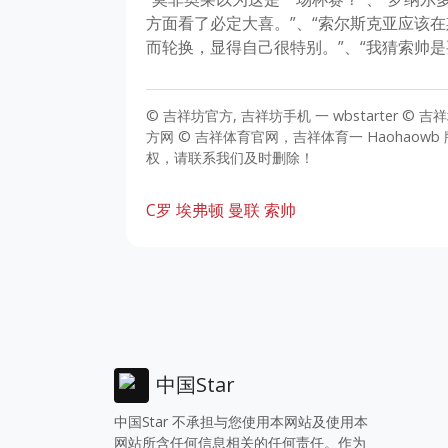
方面看了必定大喜。”、“索尔斯克亚应该
而轮换，显得自己很特别。”、“我猜索帅是
© 吉祥坊官方, 吉祥坊手机 一 wbstarter © 
方网 © 吉祥体育官网，吉祥体育一 Haohao
权，请联系我们及时删除！
C罗
埃弗顿
曼联
索帅
中国Star
中国Star 不承担与您使用本网站及使用本
网站所含任何信息相关的任何责任。作为