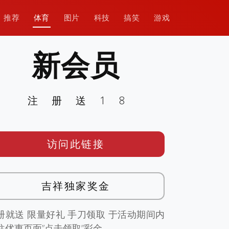
推荐
体育
图片
科技
搞笑
游戏
新会员
注册送18
访问此链接
吉祥独家奖金
册就送 限量好礼 手刀领取 于活动期间内
往优惠页面”点击领取”彩金。