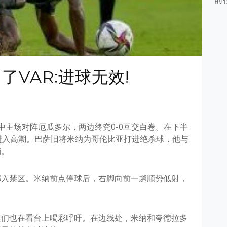
了VAR:进球无效!
中主场对阵厄瓜多尔，两边终究0-0互交白卷。在下半
进入高潮。巴萨旧将米纳为哥伦比亚打进绝杀球，他与
销。
掷入禁区。米纳前点停球后，右脚向前一趟顺势低射，
迷们也在看台上喝彩呼吁。在边线处，米纳和夸德拉多