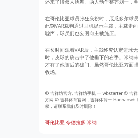
还来了段双人尬舞。两人动作整齐划一，
在哥伦比亚球员张狂庆祝时，厄瓜多尔球
此刻VAR裁判通过耳机提示主裁，主裁走
嘘声，球员们也妄图向主裁施压。
在长时间观看VAR后，主裁终究认定进球
时，皮球的确击中了他垂下的右手。米纳
才有了他随后的破门。虽然哥伦比亚方面强
收场。
© 吉祥坊官方, 吉祥坊手机 一 wbstarter © 
方网 © 吉祥体育官网，吉祥体育一 Haohao
权，请联系我们及时删除！
哥伦比亚
夸德拉多
米纳