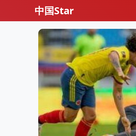
中国Star