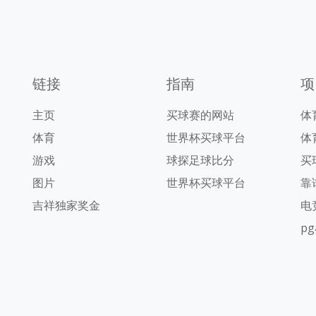
链接
指南
项
主页
买球赛的网站
体
体育
世界杯买球平台
体
游戏
球探足球比分
买
图片
世界杯买球平台
靠
吉祥独家奖金
电
p