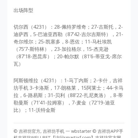
出场阵型
切尔西（4231）：28-佩特罗维奇；27-古斯托，2-
迪萨西，5-巴迪亚西勒（87’42-吉尔吉斯特），21-
奇尔维尔；25-凯塞多，8-恩佐；11-马杜埃凯
（75’7-斯特林），23-加拉格尔，15-杰克逊
（87’18-恩昆库）；20-帕尔默（81’6-蒂亚戈-席尔
瓦）
阿斯顿维拉（4231）：1-马丁内斯；2-卡什，吉祥
坊手机 3-卡洛斯，17-朗格莱，15阿莱士；44-卡马
拉，6-路易斯；31-贝利（88’22-扎尼奥洛），8-蒂
勒曼斯（71’41-拉姆塞），7-麦金（72’19-迪亚
比）；11-沃特金斯
© 吉祥坊官方, 吉祥坊手机 一 wbstarter © 吉祥坊APP手
机吉祥坊WELLBET【访问smartjxf.com】吉祥坊官方网