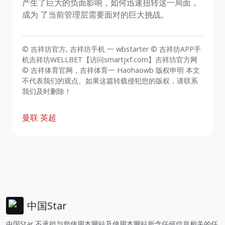
产生了巨大的负面影响，如何迅速扭转这一局面，
成为 了当前管理层需要面对的巨大挑战。
© 吉祥坊官方, 吉祥坊手机 一 wbstarter © 吉祥坊APP手
机吉祥坊WELLBET【访问smartjxf.com】吉祥坊官方网
© 吉祥体育官网，吉祥体育一 Haohaowb 版权申明 本文
不代表我们的观点。如果这篇转载侵犯您的版权，请联系
我们及时删除！
曼联
英超
中国Star
中国Star 不承担与您使用本网站及使用本网站所含任何信息相关的任