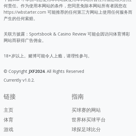
何责任。作为使用本网站的条件，您同意免除本网站所有者因您在
https://wbstarter.com
可能推荐的任何第三方网站上使用任何服务而
产生的任何索赔。
关联方披露：Sportsbook & Casino Review 可能会因访问体育博彩
网站而获得广告佣金。
18+岁以上。赌博可能令人上瘾，请理性参与。
© Copyright
JXF2024
. All Rights Reserved
Currently v1.0.2.
链接
指南
主页
买球赛的网站
体育
世界杯买球平台
游戏
球探足球比分