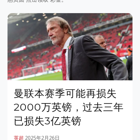
曼联本赛季可能再损失
2000万英镑，过去三年
已损失3亿英镑
英超
2025年2月26日