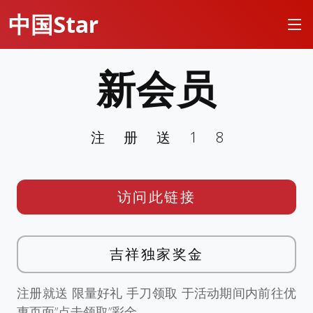
中国Star
新会员
注册送18
访问此链接
吉祥独家奖金
注册就送 限量好礼 手刀领取 于活动期间内前往优
惠页面”点击领取”彩金。