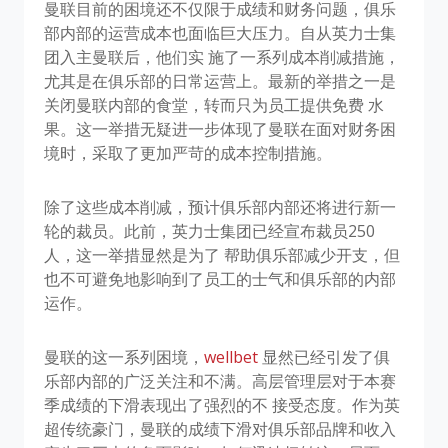
曼联目前的困境还不仅限于成绩和财务问题，俱乐
部内部的运营成本也面临巨大压力。自从英力士集
团入主曼联后，他们实 施了一系列成本削减措施，
尤其是在俱乐部的日常运营上。最新的举措之一是
关闭曼联内部的食堂，转而只为员工提供免费 水
果。这一举措无疑进一步体现了曼联在面对财务困
境时，采取了更加严苛的成本控制措施。
除了这些成本削减，预计俱乐部内部还将进行新一
轮的裁员。此前，英力士集团已经宣布裁员250
人，这一举措显然是为了 帮助俱乐部减少开支，但
也不可避免地影响到了员工的士气和俱乐部的内部
运作。
曼联的这一系列困境，
wellbet
显然已经引发了俱
乐部内部的广泛关注和不满。高层管理层对于本赛
季成绩的下滑表现出了强烈的不 接受态度。作为英
超传统豪门，曼联的成绩下滑对俱乐部品牌和收入