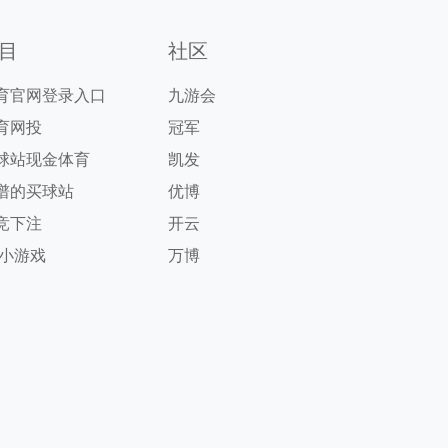
目
社区
育官网登录入口
九游会
育网投
冠军
球站现金体育
凯发
谱的买球站
优博
竞下注
开云
g小游戏
万博