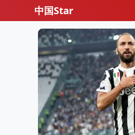
中国Star