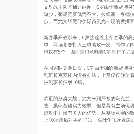
文对战主队基辅迪纳摩。C罗由于新冠肺炎
短少，整场竞赛优势不大。拉姆塞、夸德
点，而尤文毕竟仰仗球员灵光一现的发挥客
新赛季开战以来，C罗接连着上个赛季的高
球，两场竞赛打入三球助攻一次，制作了
球仅有5个，因而这也意味着C罗制作了尤
在国家队竞赛日后，C罗由于确诊新冠肺炎
副班长克罗托内没有办法，毕竟仅仅仰仗
被副班长狂射10脚。
欧冠的形势大战，尤文来到严寒的乌克兰
战。虽然基辅实力较弱，但是具有主场优势
进攻中并没有多大的优势。从整场竞赛的数
上10次落后对手的11次，头球争顶次数8