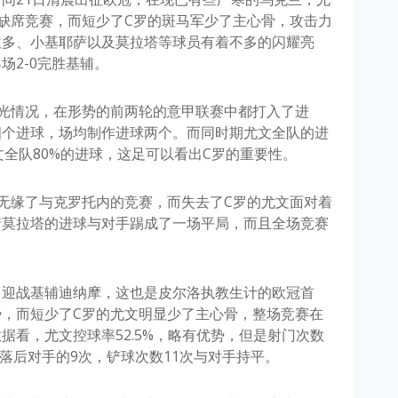
缺席竞赛，而短少了C罗的斑马军少了主心骨，攻击力
拉多、小基耶萨以及莫拉塔等球员有着不多的闪耀亮
场2-0完胜基辅。
光情况，在形势的前两轮的意甲联赛中都打入了进
四个进球，场均制作进球两个。而同时期尤文全队的进
文全队80%的进球，这足可以看出C罗的重要性。
无缘了与克罗托内的竞赛，而失去了C罗的尤文面对着
着莫拉塔的进球与对手踢成了一场平局，而且全场竞赛
，迎战基辅迪纳摩，这也是皮尔洛执教生计的欧冠首
，而短少了C罗的尤文明显少了主心骨，整场竞赛在
据看，尤文控球率52.5%，略有优势，但是射门次数
次落后对手的9次，铲球次数11次与对手持平。