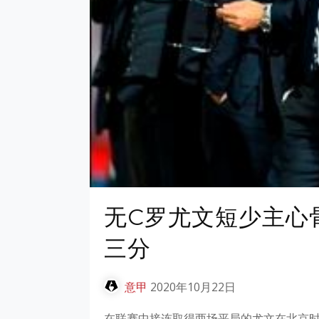
无C罗尤文短少主心
三分
意甲
2020年10月22日
在联赛中接连取得两场平局的尤文在北京时