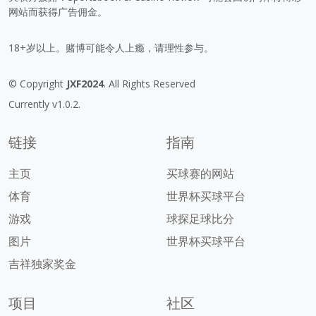
网站而获得广告佣金。
18+岁以上。赌博可能令人上瘾，请理性参与。
© Copyright
JXF2024
. All Rights Reserved
Currently v1.0.2.
链接
指南
主页
买球赛的网站
体育
世界杯买球平台
游戏
球探足球比分
图片
世界杯买球平台
吉祥独家奖金
项目
社区