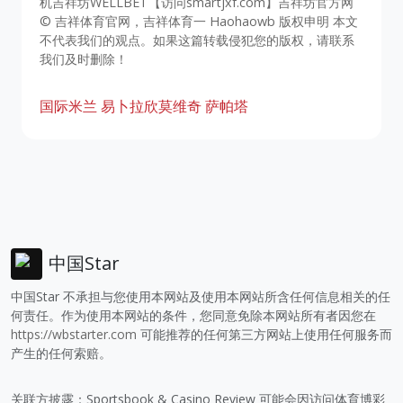
机吉祥坊WELLBET【访问smartjxf.com】吉祥坊官方网
© 吉祥体育官网，吉祥体育一 Haohaowb 版权申明 本文
不代表我们的观点。如果这篇转载侵犯您的版权，请联系
我们及时删除！
国际米兰
易卜拉欣莫维奇
萨帕塔
中国Star
中国Star 不承担与您使用本网站及使用本网站所含任何信息相关的任
何责任。作为使用本网站的条件，您同意免除本网站所有者因您在
https://wbstarter.com
可能推荐的任何第三方网站上使用任何服务而
产生的任何索赔。
关联方披露：Sportsbook & Casino Review 可能会因访问体育博彩