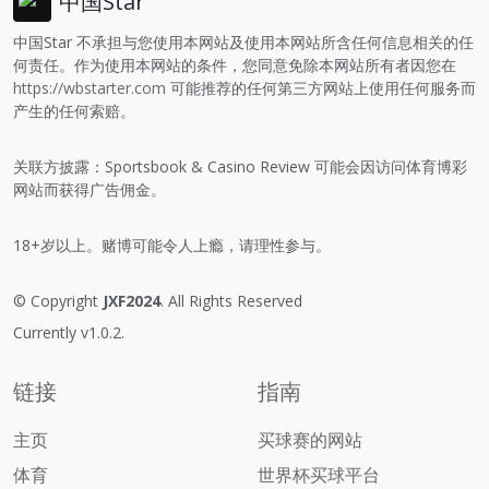
中国Star
中国Star 不承担与您使用本网站及使用本网站所含任何信息相关的任
何责任。作为使用本网站的条件，您同意免除本网站所有者因您在
https://wbstarter.com
可能推荐的任何第三方网站上使用任何服务而
产生的任何索赔。
关联方披露：Sportsbook & Casino Review 可能会因访问体育博彩
网站而获得广告佣金。
18+岁以上。赌博可能令人上瘾，请理性参与。
© Copyright
JXF2024
. All Rights Reserved
Currently v1.0.2.
链接
指南
主页
买球赛的网站
体育
世界杯买球平台