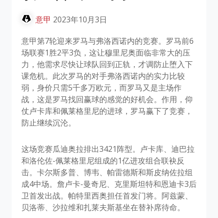
意甲
2023年10月3日
意甲第7轮迎来罗马与弗洛西诺内的竞赛。罗马前6
场联赛1胜2平3负，这让穆里尼奥面临非常大的压
力，他需求尽快让球队回到正轨，才调防止堕入下
课危机。此次罗马的对手弗洛西诺内的实力比较
弱，身价只需5千多万欧元，而罗马又是主场作
战，这是罗马找回赢球的感觉的好机会。作用，仰
仗卢卡库和佩莱格里尼的进球，罗马赢下了竞赛，
防止继续沉沦。
这场竞赛瓜迪奥拉排出3421阵型。卢卡库、迪巴拉
和洛伦佐-佩莱格里尼组成的1亿进攻组合联袂反
击。卡尔斯多普、博韦、帕雷德斯和斯皮纳佐拉组
成4中场。詹卢卡-曼奇尼、克里斯坦特和恩迪卡3后
卫首发出战。帕特里西奥担任首发门将。阿兹蒙、
贝洛蒂、沙拉维和扎莱夫斯基坐在替补席待命。