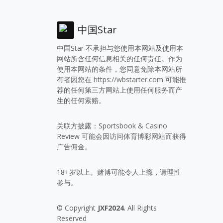
中国Star
中国Star 不承担与您使用本网站及使用本
网站所含任何信息相关的任何责任。作为
使用本网站的条件，您同意免除本网站所
有者因您在
https://wbstarter.com
可能推
荐的任何第三方网站上使用任何服务而产
生的任何索赔。
关联方披露：Sportsbook & Casino
Review 可能会因访问体育博彩网站而获得
广告佣金。
18+岁以上。赌博可能令人上瘾，请理性
参与。
© Copyright
JXF2024
. All Rights
Reserved