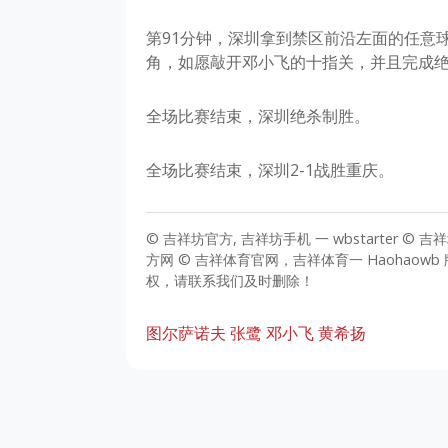
第91分钟，深圳拿到禁区前沿左面的任意
角，如愿敲开邓小飞的十指关，并且完成绝
全场比赛结束，深圳绝杀制胜。
全场比赛结束，深圳2-1战胜重庆。
© 吉祥坊官方, 吉祥坊手机 一 wbstarter © 
方网 © 吉祥体育官网，吉祥体育一 Haohao
权，请联系我们及时删除！
图尔萨诺夫
张鹭
邓小飞
黄希扬