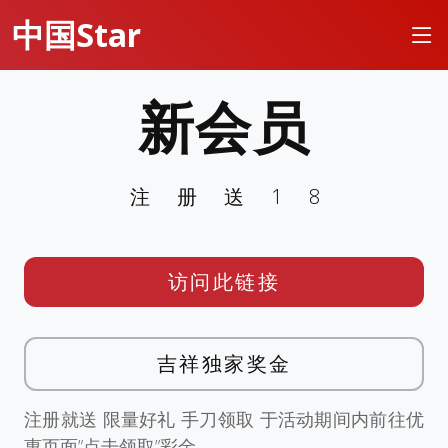
中国Star
新会员
注册送18
访问此链接
吉祥独家奖金
注册就送 限量好礼 手刀领取 于活动期间内前往优
惠页面”点击领取”彩金。