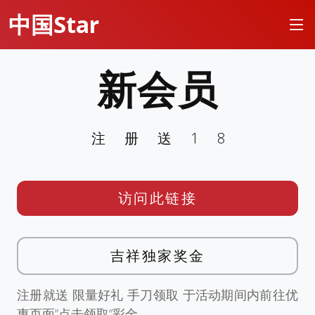
中国Star
新会员
注册送18
访问此链接
吉祥独家奖金
注册就送 限量好礼 手刀领取 于活动期间内前往优
惠页面”点击领取”彩金。