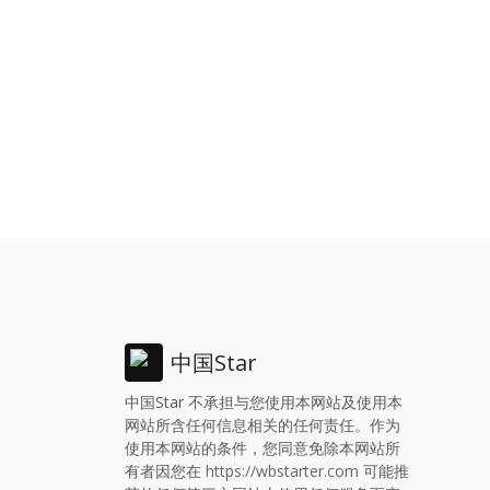
中国Star
中国Star 不承担与您使用本网站及使用本
网站所含任何信息相关的任何责任。作为
使用本网站的条件，您同意免除本网站所
有者因您在
https://wbstarter.com
可能推