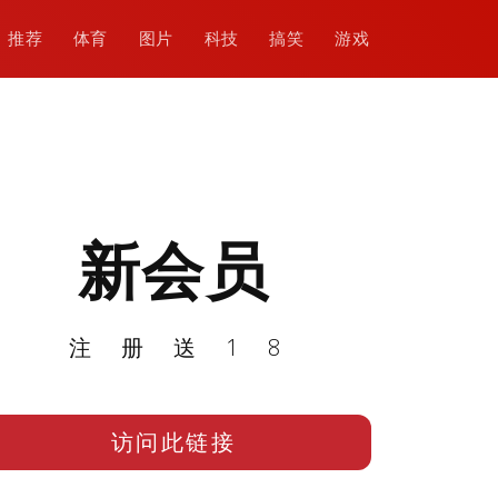
推荐
体育
图片
科技
搞笑
游戏
新会员
注册送18
访问此链接