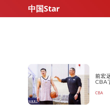
中国Star
前宏
CBA
CBA